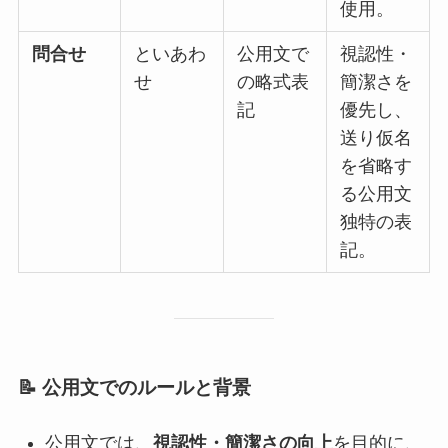
使用。
問合せ
といあわ
公用文で
視認性・
せ
の略式表
簡潔さを
記
優先し、
送り仮名
を省略す
る公用文
独特の表
記。
📝 公用文でのルールと背景
公用文では、
視認性・簡潔さの向上
を目的に、