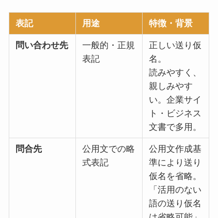
表記
用途
特徴・背景
問い合わせ先
一般的・正規
正しい送り仮
表記
名。
読みやすく、
親しみやす
い。企業サイ
ト・ビジネス
文書で多用。
問合先
公用文での略
公用文作成基
式表記
準により送り
仮名を省略。
「活用のない
語の送り仮名
は省略可能」