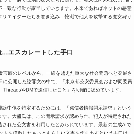
不一致な行動が露呈していきます。本来であればネットの悪意
クリエイターたちを巻き込み、憶測で他人を攻撃する魔女狩り
偽造…エスカレートした手口
や虚言癖のレベルから、一線を越えた重大な社会問題へと発展さ
3日に公開した謝罪文の中で、「東京都公安委員会および同委員
、ThreadsやDMで送信したこと」を明確に認めています。
誹謗中傷を特定するためには、「発信者情報開示請求」という
ます。大盛氏は、この開示請求が認められ、犯人が特定された
造された公文書を利用したとみられています。最新の生成AIで
ーマットを模倣したもっともらしい文書を作り出すという手口は、