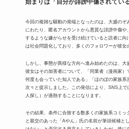
始まりは「自分が誹謗中傷されてい
今回の複雑な騒動の発端となったのは、大盛のぞ
にわたり、匿名アカウントから悪質な誹謗中傷や
するような嫌がらせを受け続けていると読者に向
は社会問題化しており、多くのフォロワーが彼女
しかし、事態が異様な方向へ進み始めたのは、大
彼女はその加害者について、「同業者（漫画家）
何度も会っていた知人である」「ほのぼの家族系
次々と提示しました。この発信により、SNS上
人探し）が過熱することになります。
その結果、条件に合致する数多くの家族系コミッ
と親交のあった「Aやん」氏の名前が筆頭候補とし
はない」と否定する発言をしていましたが、後に