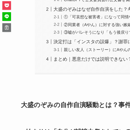
大盛のぞみはなぜ自作自演をした？
①「可哀想な被害者」になって同情
②同業者（Aやん）に対する強い嫉
③嘘がバレそうになり「もう後戻り
決定打は「インスタの誤爆」？謝罪
親しい友人（ストーリー）にAやん
まとめ｜悪意だけでは説明できない
大盛のぞみの自作自演騒動とは？事