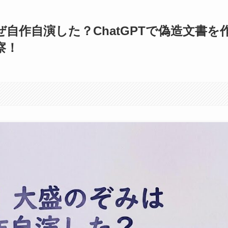
自作自演した？ChatGPTで偽造文書を
察！