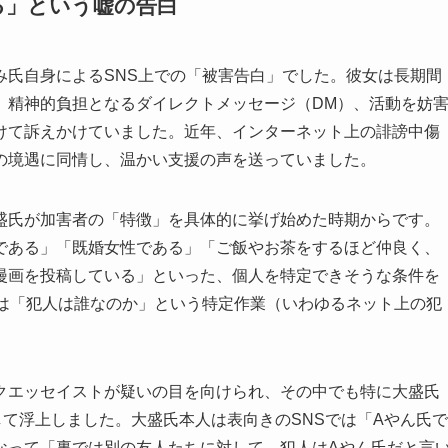
る」という嘘の告白
み氏自身によるSNS上での「被害告白」でした。彼女は長期間
、精神的負担となるダイレクトメッセージ（DM）、活動を妨
けて訴えかけていました。近年、インターネット上の誹謗中傷
の境遇に同情し、温かい支援の声を送っていました。
盛氏が加害者の「特徴」を具体的に挙げ始めた時期からです。
である」「既婚女性である」「ご飯やお茶をするほど仲良く、
漫画を投稿している」といった、個人を特定できそうな条件を
では「犯人は誰なのか」という特定作業（いわゆるネット上の犯
クエッセイストが疑いの目を向けられ、その中でも特に大盛氏
て浮上しました。大盛氏本人は表向きのSNSでは「Aやん氏で
なって「裏では別の友人たちに対して、犯人はAやん氏だと言