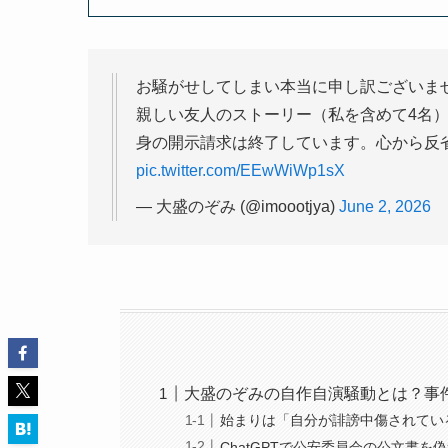
お騒がせしてしまい本当に申し訳ございま
親しい友人のストーリー（私を含めて4名
身の開示請求は終了しています。心から反
pic.twitter.com/EEwWiWp1sX
— 大盛のぞみ (@imoootjya)
June 2, 2026
大盛のぞみの自作自演騒動とは？事
始まりは「自分が誹謗中傷されてい
ChatGPTで公安委員会の公文書