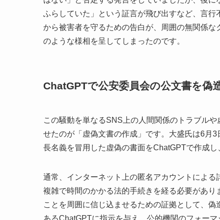
ふらしていた」という証言が飛び出すなど、言行
から被害者を守るための告白が、周囲の無関係な
のような様相を呈してしまったのです。
ChatGPTで公安委員会の公文書を
この騒動を単なるSNS上の人間関係のトラブル
せたのが「虚偽文書の作成」です。大盛氏は6月
長名義を冒用した虚偽の書面をChatGPTで作成し
通常、インターネット上の匿名アカウントによる
複雑で時間のかかる法的手続きを経る必要があり
ことを周囲に信じ込ませるための証拠として、偽
あるChatGPTに指示を与え、公的機関のフォ