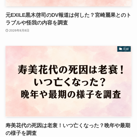
元EXILE黒木啓司のDV報道は何した？宮崎麗果とのト
ラブルや怪我の内容を調査
2026年8月8日
芸能
寿美花代の死因は老衰！いつ亡くなった？晩年や最期
の様子を調査