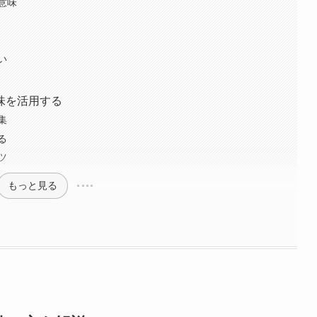
意味
い
味を活用する
集
る
ツ
もっと見る