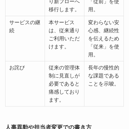
り新フローへ
「従前」を使
移行します。
用。
サービスの継
本サービス
変わらない安
続
は、従来通り
心感、継続性
ご利用いただ
を伝えるため
けます。
「従来」を使
用。
お詫び
従来の管理体
長年の慢性的
制に見直しが
な課題である
必要であると
ことを示唆。
痛感しており
ます。
人事異動や担当者変更での書き方